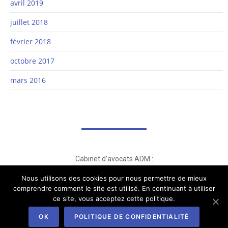
avril 2019
juillet 2018
février 2018
octobre 2017
mars 2016
Cabinet d’avocats ADM :
21 rue Sylvabelle 13006 Marseille
Nous utilisons des cookies pour nous permettre de mieux
tél. : +33 (0)4 91 34 30 05
comprendre comment le site est utilisé. En continuant à utiliser
ce site, vous acceptez cette politique.
Copyrights 2020 ADM –
Mentions Légales
–
Politique de
confidentialité
OK
POLITIQUE DE CONFIDENTIALITÉ